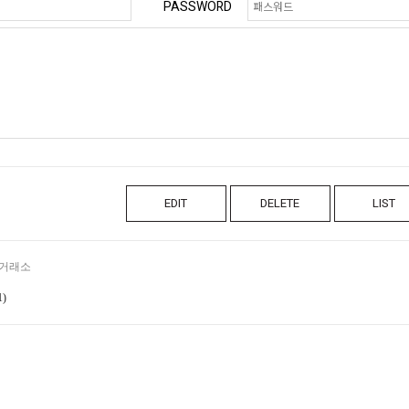
PASSWORD
EDIT
DELETE
LIST
거래소
1)