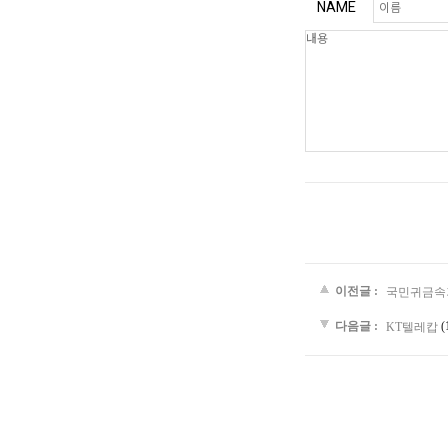
NAME
이전글 :
국민귀금속
다음글 :
(
KT텔레캅