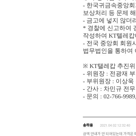
- 한국귀금속중앙회
보상처리 등 문제 
- 금고에 넣지 않더
* 경찰에 신고하여
작성하여 KT텔레캅
- 전국 중앙회 회
법무법인을 통하여 
※ KT탤레캅 추진
- 위원장 : 전광재 
- 부위원장 : 이상
- 간사 : 차민규 전무
- 문의 : 02-766-998
송하용
2021.04.02 12:32:40
금액 안내가 안 되어있는데 가격은 