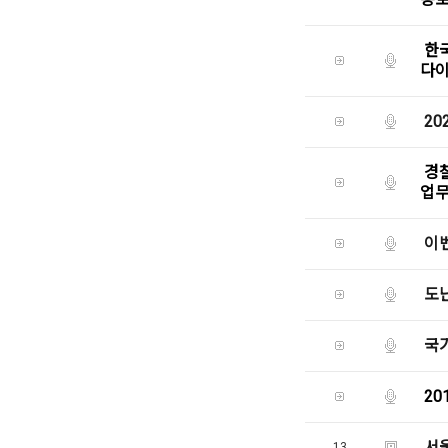
한
다이
20
경
업
이벤
도
국
20
서
13