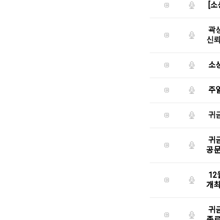
[
곽
신뢰
소
주
귀
귀
공문
12
개
귀금
종로