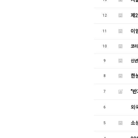
제2
12
이
11
10
코리
9
신년
한눈
8
“반
7
외
6
소상
5