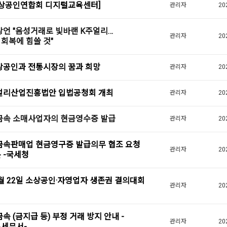
소상공인연합회 디지털교육센터]
관리자
20
상언 "음성거래로 빛바랜 K주얼리…
관리자
20
회복에 힘쓸 것"
상공인과 전통시장의 꿈과 희망
관리자
20
얼리산업진흥법안 입법공청회 개최
관리자
20
금속 소매사업자의 현금영수증 발급
관리자
20
금속판매업 현금영구증 발급의무 협조 요청
관리자
20
 -국세청
월 22일 소상공인·자영업자 생존권 결의대회
관리자
20
최
속 (금지급 등) 부정 거래 방지 안내 -
관리자
20
세무서-