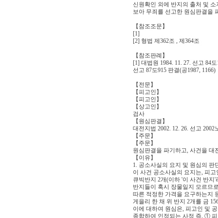
신원확인 외에 반지의 출처 및 
보아 무죄를 선고한 원심판결을 파
【참조조문】
[1]
[2] 형법 제362조 , 제364조
【참조판례】
[1] 대법원 1984. 11. 27. 선고 84도
선고 87도915 판결(공1987, 1166)
【전문】
【피고인】
【피고인】
【상고인】
검사
【원심판결】
대전지법 2002. 12. 26. 선고 200
【주문】
【주문】
원심판결을 파기하고, 사건을 대
【이유】
1. 공소사실의 요지 및 원심의 판
이 사건 공소사실의 요지는, 피고인은
큐빅반지 2개(이하 '이 사건 반지
반지들이 혹시 장물일지 모르므로
따른 적정한 가격을 요구하는지 
게을리 한 채 위 반지 2개를 금 1
이에 대하여 원심은, 피고인 및 
종합하여 인정되는 사정 즉, ① 