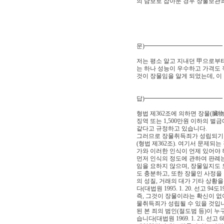
의 담보로 잡아둔 경우 장물보관
문)━━━━━━━━━━━━━
저는 평소 알고 지내던 甲으로부
는 하나 성능이 우수하고 가격도
것이 장물임을 알게 되었는데, 
답)━━━━━━━━━━━━━
형법 제362조에 의하면 장물(臟物
징역 또는 1,500만원 이하의 벌
같다고 규정하고 있습니다.
그러므로 장물취득죄가 성립되기
(형법 제362조). 여기서 문제되
가와 이러한 인식이 언제 있어야 
먼저 인식의 정도에 관하여 판례
임을 요하지 않으며, 장물일지도 
도 충분하고, 또한 장물인 사정을
의 성질, 거래의 대가 기타 상황
다(대법원 1995. 1. 20. 선고 94도1
즉, 그것이 장물이라는 확신이 없
물취득죄가 성립될 수 있을 것입니
된 본 죄의 범인(절도범 등)이 
습니다(대법원 1969. 1. 21. 선