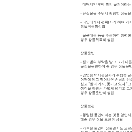
- 매매계약 후에 훔친 물건이라는
- 유실물을 주워서 횡령한 장물을
- 타인에게서 편취(사기)하여 가
장물취득죄성립
- 물품대금 등을 수금하여 횡령한
경우 장물취득죄 성립
장물운반
- 절도범의 부탁을 받고 그가 다
물건을운반하여 준 경우 장물운반
- 영업용 택시운전사가 주행중 
어깨에 메고 뛰어나온 손님의 신호
싣고 "빨리 가자, 쫓기고 있다 "
생각을 하면서 가볍게 넘기고 그
경우 장물운반죄 성립
장물보관
- 횡령한 물건이라는 것을 알면서
해준 경우 장물 보관죄 성립
- 가져온 물건이 장물일지도 모