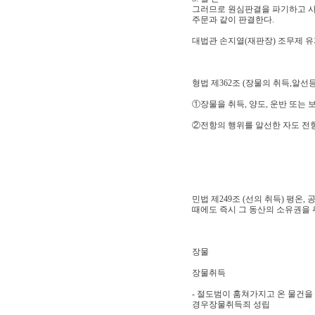
그러므로 원심판결을 파기하고 사
주문과 같이 판결한다.
대법관 손지열(재판장) 조무제 유
형법 제362조 (장물의 취득,알선등
①장물을 취득, 양도, 운반 또는 보
②전항의 행위를 알선한 자도 전항
민법 제249조 (선의 취득) 평
때에도 즉시 그 동산의 소유권을 
장물
장물취득
- 절도범이 훔쳐가지고 온 물건을
경우장물취득죄 성립