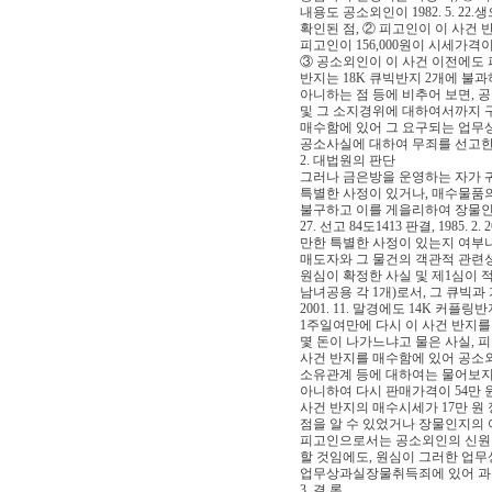
내용도 공소외인이 1982. 5. 
확인된 점, ② 피고인이 이 사건 반
피고인이 156,000원이 시세가
③ 공소외인이 이 사건 이전에도 
반지는 18K 큐빅반지 2개에 불
아니하는 점 등에 비추어 보면,
및 그 소지경위에 대하여서까지 
매수함에 있어 그 요구되는 업무상
공소사실에 대하여 무죄를 선고한
2. 대법원의 판단
그러나 금은방을 운영하는 자가 
특별한 사정이 있거나, 매수물품의
불구하고 이를 게을리하여 장물인 
27. 선고 84도1413 판결, 1985. 
만한 특별한 사정이 있는지 여부나
매도자와 그 물건의 객관적 관련성
원심이 확정한 사실 및 제1심이 
남녀공용 각 1개)로서, 그 큐빅과
2001. 11. 말경에도 14K 
1주일여만에 다시 이 사건 반지를
몇 돈이 나가느냐고 물은 사실, 피고
사건 반지를 매수함에 있어 공소
소유관계 등에 대하여는 물어보지 
아니하여 다시 판매가격이 54만 
사건 반지의 매수시세가 17만 원
점을 알 수 있었거나 장물인지의 
피고인으로서는 공소외인의 신원확
할 것임에도, 원심이 그러한 업
업무상과실장물취득죄에 있어 과실
3. 결 론