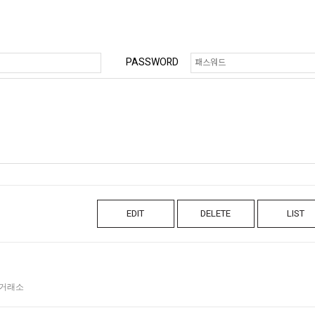
PASSWORD
EDIT
DELETE
LIST
거래소