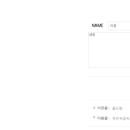
NAME
이전글 :
골드팡
다음글 :
국민귀금속