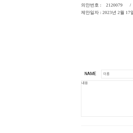
의안번호 :
2120079 /
제안일자 : 2023
년
2
월
17
※ '시행령' 안 최초 
NAME