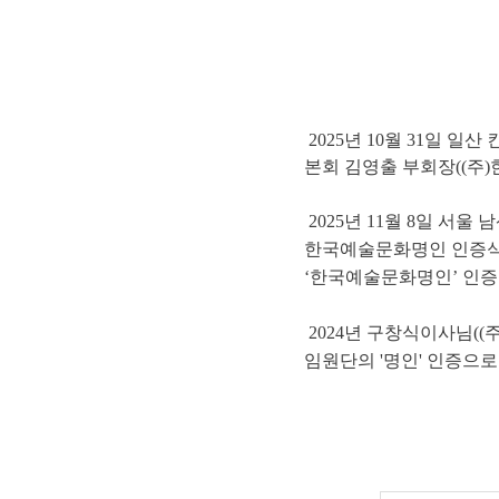
2025
년
10
월
31
일
일산 
본회
김영출 부회장(
(
주
)
2025
년
11
월
8
일
서울 남
한국예술문화명인 인증
‘
한국예술문화명인
’
인증
2024년 구창식이사님(
임원단의 '명인' 인증으