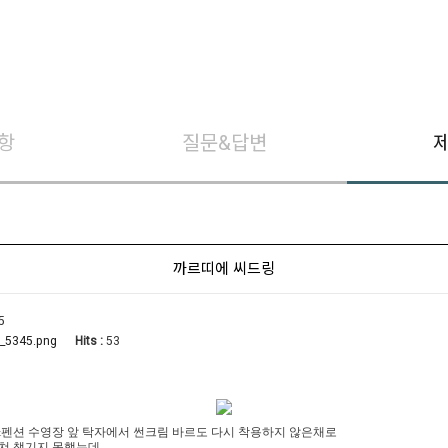
항
질문&답변
까르띠에 씨드링
5
Hits :
53
_5345.png
션 수영장 앞 탁자에서 썬크림 바르도 다시 착용하지 않은채로
쳐 챙기지 못했는데