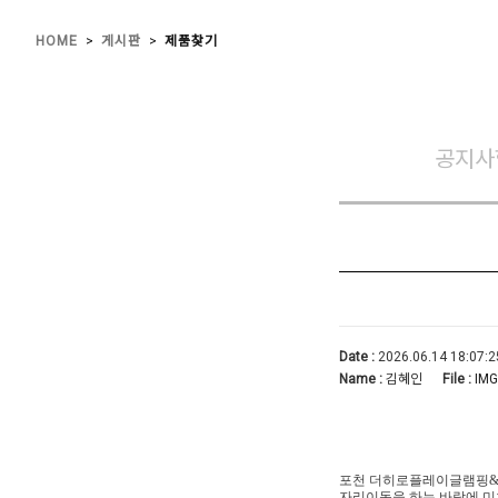
>
>
HOME
게시판
제품찾기
공지사
Date :
2026.06.14 18:07:2
Name :
김혜인
File :
IMG
포천 더히로플레이글램핑&펜
자리이동을 하는 바람에 미