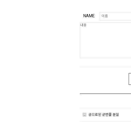
NAME
금으로된 군번줄 분실