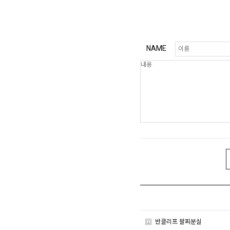
NAME
반클리프 팔찌분실