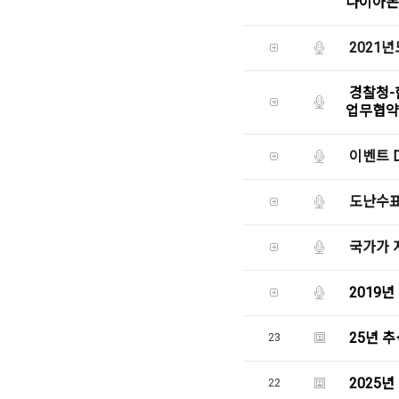
다이아몬
2021년
경찰청-
업무협약
이벤트 D
도난수표
국가가 
2019
25년 추
23
2025
22