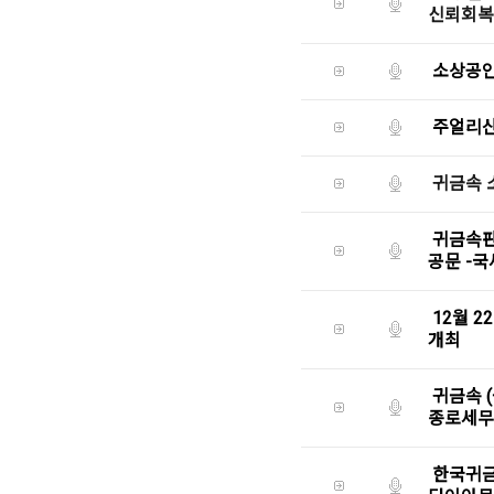
신뢰회복에
소상공인
주얼리산
귀금속 
귀금속판
공문 -
12월 
개최
귀금속 (
종로세무
한국귀금