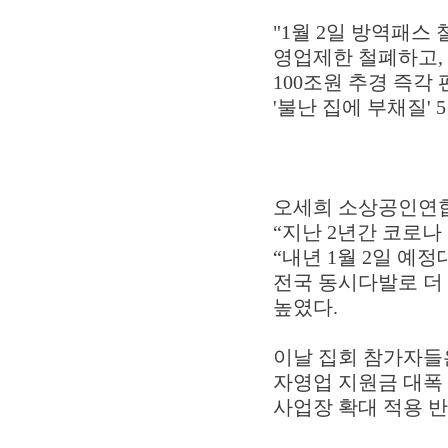
"1월 2일 방역패스
영업제한 철폐하고, 
100조원 추경 즉각
'불난 집에 부채질'
오세희 소상공인연
“지난 2년간 코로나
“내년 1월 2일 
전국 동시다발로 더
높였다.
이날 집회 참가자들
자영업 지원금 대폭
사업장 확대 적용 반